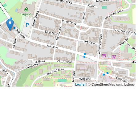
Leaflet
| © OpenStreetMap contributors