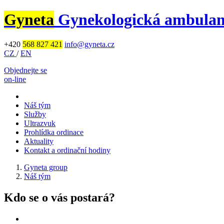
Gyneta
Gynekologická ambula
+420
568 827 421
info@gyneta.cz
CZ
/
EN
Objednejte se
on-line
Náš tým
Služby
Ultrazvuk
Prohlídka ordinace
Aktuality
Kontakt a ordinační hodiny
Gyneta group
Náš tým
Kdo se o vás postará?